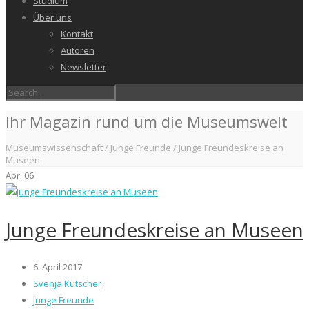
Studium
Über uns
Kontakt
Autoren
Newsletter
Ihr Magazin rund um die Museumswelt
Museumswissenschaft
/
Junge Freunde
/
Junge Freundeskreise an
Museen
Apr.
06
Junge Freundeskreise an Museen
6. April 2017
Svenja Kutscher
Junge Freunde