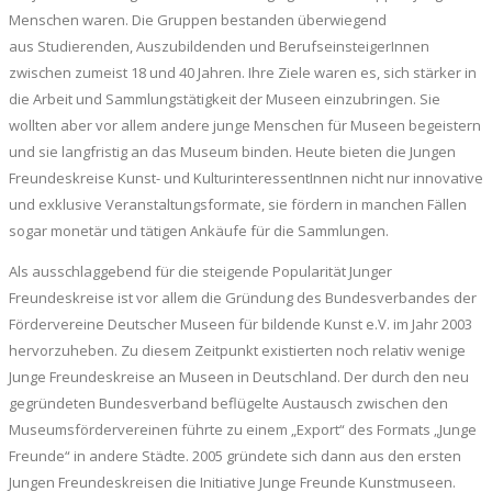
Menschen waren. Die Gruppen bestanden überwiegend
aus Studierenden, Auszubildenden und BerufseinsteigerInnen
zwischen zumeist 18 und 40 Jahren. Ihre Ziele waren es, sich stärker in
die Arbeit und Sammlungstätigkeit der Museen einzubringen. Sie
wollten aber vor allem andere junge Menschen für Museen begeistern
und sie langfristig an das Museum binden. Heute bieten die Jungen
Freundeskreise Kunst- und KulturinteressentInnen nicht nur innovative
und exklusive Veranstaltungsformate, sie fördern in manchen Fällen
sogar monetär und tätigen Ankäufe für die Sammlungen.
Als ausschlaggebend für die steigende Popularität Junger
Freundeskreise ist vor allem die Gründung des Bundesverbandes der
Fördervereine Deutscher Museen für bildende Kunst e.V. im Jahr 2003
hervorzuheben. Zu diesem Zeitpunkt existierten noch relativ wenige
Junge Freundeskreise an Museen in Deutschland. Der durch den neu
gegründeten Bundesverband beflügelte Austausch zwischen den
Museumsfördervereinen führte zu einem „Export“ des Formats „Junge
Freunde“ in andere Städte. 2005 gründete sich dann aus den ersten
Jungen Freundeskreisen die Initiative Junge Freunde Kunstmuseen.