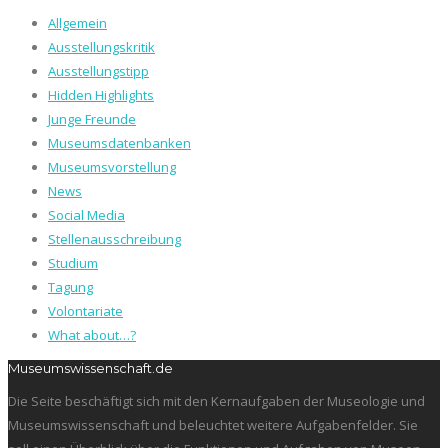
Allgemein
Ausstellungskritik
Ausstellungstipp
Hidden Highlights
Junge Freunde
Museumsdatenbanken
Museumsvorstellung
News
Social Media
Stellenausschreibung
Studium
Tagung
Volontariate
What about…?
Museumswissenschaft.de
Die Seite beschäftigt sich mit den Kernaufgaben der Museologie und
Museumswissenschaft und beleuchtet weitere Aufgabenfelder. Sie