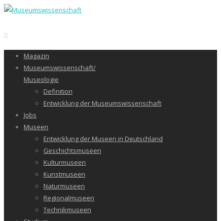
Magazin
Museumswissenschaft/
Museologie
Definition
Entwicklung der Museumswissenschaft
Jobs
Museen
Entwicklung der Museen in Deutschland
Geschichtsmuseen
Kulturmuseen
Kunstmuseen
Naturmuseen
Regionalmuseen
Technikmuseen