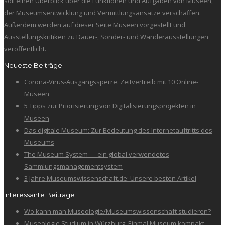
soll einen Überblick über die Funktionen und Aufgaben von Museen,
der Museumsentwicklung und Vermittlungsansätze verschaffen.
Außerdem werden auf dieser Seite Museen vorgestellt und
Ausstellungskritiken zu Dauer-, Sonder- und Wanderausstellungen
veröffentlicht.
Neueste Beiträge
Corona-Virus-Ausgangssperre: Zeitvertreib mit 10 Online-
Museen
5 Tipps zur Priorisierung von Digitalisierungsprojekten in
Museen
Das digitale Museum: Zur Bedeutung des Internetauftritts des
Museums
The Museum System — ein global verwendetes
Sammlungsmanagementsystem
3 Jahre Museumswissenschaft.de: Unsere besten Artikel
Interessante Beiträge
Wo kann man Museologie/Museumswissenschaft studieren?
Museologie Studium in Würzburg: Einmal Museum kompakt,