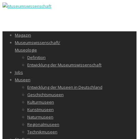
Magazin
Museumswissenschaft/
Museologie
Definition
Entwicklung der Museumswissenschaft
Jobs
Museen
Entwicklung der Museen in Deutschland
Geschichtsmuseen
Kulturmuseen
Kunstmuseen
Naturmuseen
Regionalmuseen
Technikmuseen