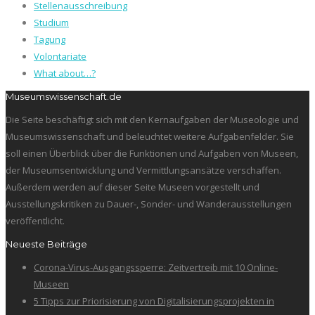
Stellenausschreibung
Studium
Tagung
Volontariate
What about…?
Museumswissenschaft.de
Die Seite beschäftigt sich mit den Kernaufgaben der Museologie und
Museumswissenschaft und beleuchtet weitere Aufgabenfelder. Sie
soll einen Überblick über die Funktionen und Aufgaben von Museen,
der Museumsentwicklung und Vermittlungsansätze verschaffen.
Außerdem werden auf dieser Seite Museen vorgestellt und
Ausstellungskritiken zu Dauer-, Sonder- und Wanderausstellungen
veröffentlicht.
Neueste Beiträge
Corona-Virus-Ausgangssperre: Zeitvertreib mit 10 Online-
Museen
5 Tipps zur Priorisierung von Digitalisierungsprojekten in