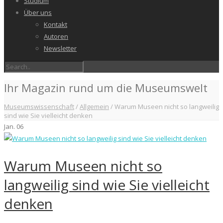
Studium
Über uns
Kontakt
Autoren
Newsletter
Ihr Magazin rund um die Museumswelt
Museumswissenschaft
/
Allgemein
/
Warum Museen nicht so langweilig
sind wie Sie vielleicht denken
Jan.
06
Warum Museen nicht so
langweilig sind wie Sie vielleicht
denken