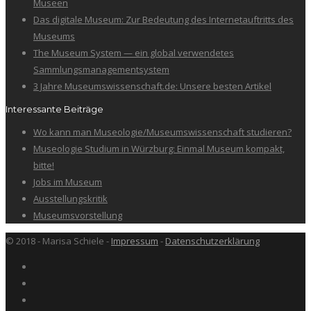
Museen
Das digitale Museum: Zur Bedeutung des Internetauftritts des
Museums
The Museum System — ein global verwendetes
Sammlungsmanagementsystem
3 Jahre Museumswissenschaft.de: Unsere besten Artikel
Interessante Beiträge
Wo kann man Museologie/Museumswissenschaft studieren?
Museologie Studium in Würzburg: Einmal Museum kompakt,
bitte!
Jobs im Museum
Ausstellungskritik
Museumsvorstellung
© 2018 - Marisa Schiele -
Impressum
-
Datenschutzerklärung