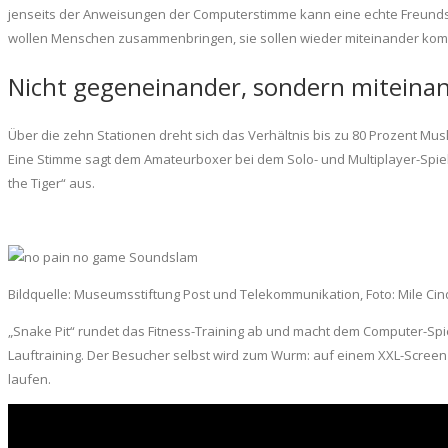
jenseits der Anweisungen der Computerstimme kann eine echte Freundsch
wollen Menschen zusammenbringen, sie sollen wieder miteinander kommun
Nicht gegeneinander, sondern miteina
Über die zehn Stationen dreht sich das Verhältnis bis zu 80 Prozent Mu
Eine Stimme sagt dem Amateurboxer bei dem Solo- und Multiplayer-Spiel
the Tiger“ aus.
Bildquelle: Museumsstiftung Post und Telekommunikation, Foto: Mile Cin
„Snake Pit“ rundet das Fitness-Training ab und macht dem Computer-Spie
Lauftraining. Der Besucher selbst wird zum Wurm: auf einem XXL-Screen
laufen.