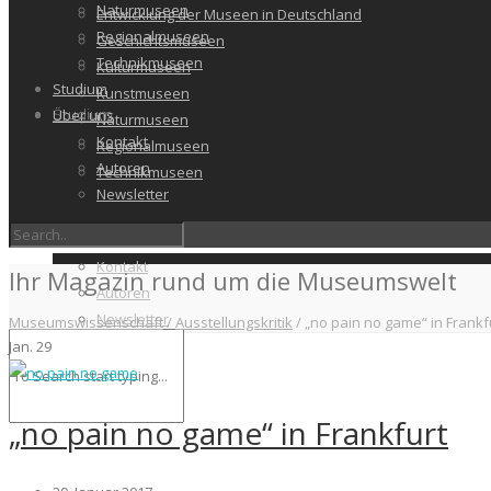
Naturmuseen
Entwicklung der Museen in Deutschland
Regionalmuseen
Geschichtsmuseen
Technikmuseen
Kulturmuseen
Studium
Kunstmuseen
Studium
Über uns
Naturmuseen
Kontakt
Regionalmuseen
Autoren
Technikmuseen
Newsletter
Über uns
Kontakt
Ihr Magazin rund um die Museumswelt
Autoren
Newsletter
Museumswissenschaft
/
Ausstellungskritik
/
„no pain no game“ in Frankf
Jan.
29
„no pain no game“ in Frankfurt