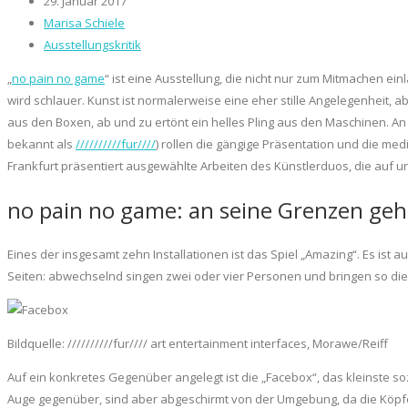
29. Januar 2017
Marisa Schiele
Ausstellungskritik
„
no pain no game
“ ist eine Ausstellung, die nicht nur zum Mitmachen ei
wird schlauer. Kunst ist normalerweise eine eher stille Angelegenheit, 
aus den Boxen, ab und zu ertönt ein helles Pling aus den Maschinen. A
bekannt als
//////////fur////
) rollen die gängige Präsentation und die med
Frankfurt präsentiert ausgewählte Arbeiten des Künstlerduos, die auf u
no pain no game: an seine Grenzen ge
Eines der insgesamt zehn Installationen ist das Spiel „Amazing“. Es ist a
Seiten: abwechselnd singen zwei oder vier Personen und bringen so die
Bildquelle: //////////fur//// art entertainment interfaces, Morawe/Reiff
Auf ein konkretes Gegenüber angelegt ist die „Facebox“, das kleinste s
Auge gegenüber, sind aber abgeschirmt von der Umgebung, da die Köpfe je