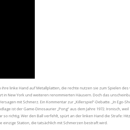
 ihre linke Hand auf Metallplatten, die rechte nutzen sie zum Spielen des vi
t in New York und weiteren renommierten Häusern. Doch das unscheinbare G
ei Versagen mit Schmerz. Ein Kommentar zur „Killerspiel“-Debatte. „In Eg
undlage ist der Game-Dinosaurier „Pong“ aus dem Jahre 1972. Ironisch, weil
r so richtig. Wer den Ball verfehlt, spürt an der linken Hand die Strafe: 
die einzige Station, die tatsächlich mit Schmerzen bestraft wird.