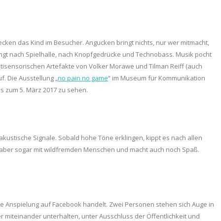
ecken das Kind im Besucher. Angucken bringt nichts, nur wer mitmacht,
klingt nach Spielhalle, nach Knopfgedrücke und Technobass. Musik pocht
tisensorischen Artefakte von Volker Morawe und Tilman Reiff (auch
f. Die Ausstellung „
no pain no game
“ im Museum für Kommunikation
is zum 5. März 2017 zu sehen.
f akustische Signale. Sobald hohe Töne erklingen, kippt es nach allen
ngt aber sogar mit wildfremden Menschen und macht auch noch Spaß.
ine Anspielung auf Facebook handelt. Zwei Personen stehen sich Auge in
r miteinander unterhalten, unter Ausschluss der Öffentlichkeit und