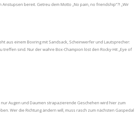
Anstupsen bereit. Getreu dem Motto „No pain, no friendship“?! „Wir
steht aus einem Boxring mit Sandsack, Scheinwerfer und Lautsprecher:
treffen sind. Nur der wahre Box-Champion löst den Rocky-Hit „Eye of
rte, nur Augen und Daumen strapazierende Geschehen wird hier zum
ieben. Wer die Richtung ändern will, muss rasch zum nächsten Gaspedal