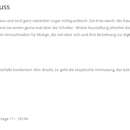
uss
s und sind ganz nebenbei sogar richtig politisch. Die Knie weich, der Bau
st sie einem gerne mal über die Schulter. Wobei Ausstellung ohnehin das
Versuchslabor für Mutige, die viel über sich und ihre Beziehung zur digit
efalle kombiniert. Wer drückt, so geht die skeptische Vermutung, der beko
rtage 11 – 19 Uhr