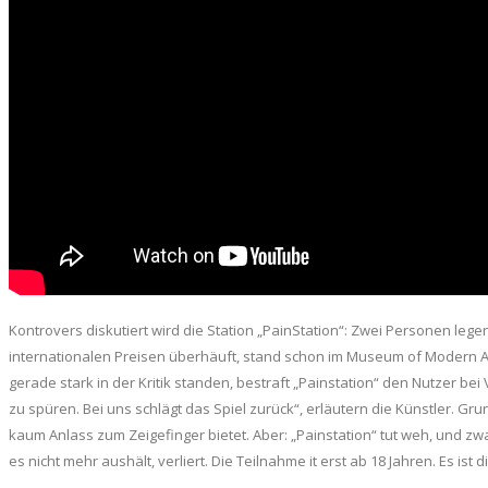
Kontrovers diskutiert wird die Station „PainStation“: Zwei Personen legen
internationalen Preisen überhäuft, stand schon im Museum of Modern Ar
gerade stark in der Kritik standen, bestraft „Painstation“ den Nutzer b
zu spüren. Bei uns schlägt das Spiel zurück“, erläutern die Künstler. Gr
kaum Anlass zum Zeigefinger bietet. Aber: „Painstation“ tut weh, und zwa
es nicht mehr aushält, verliert. Die Teilnahme it erst ab 18 Jahren. Es ist 