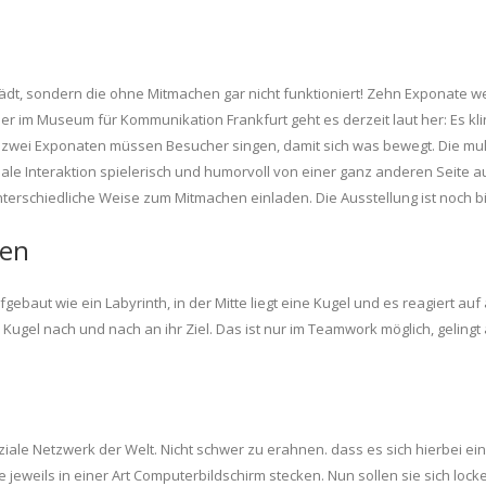
nlädt, sondern die ohne Mitmachen gar nicht funktioniert! Zehn Exponate w
aber im Museum für Kommunikation Frankfurt geht es derzeit laut her: Es 
n zwei Exponaten müssen Besucher singen, damit sich was bewegt. Die mul
iale Interaktion spielerisch und humorvoll von einer ganz anderen Seite au
nterschiedliche Weise zum Mitmachen einladen. Die Ausstellung ist noch b
hen
ufgebaut wie ein Labyrinth, in der Mitte liegt eine Kugel und es reagiert au
 Kugel nach und nach an ihr Ziel. Das ist nur im Teamwork möglich, geli
oziale Netzwerk der Welt. Nicht schwer zu erahnen. dass es sich hierbei e
weils in einer Art Computerbildschirm stecken. Nun sollen sie sich locke