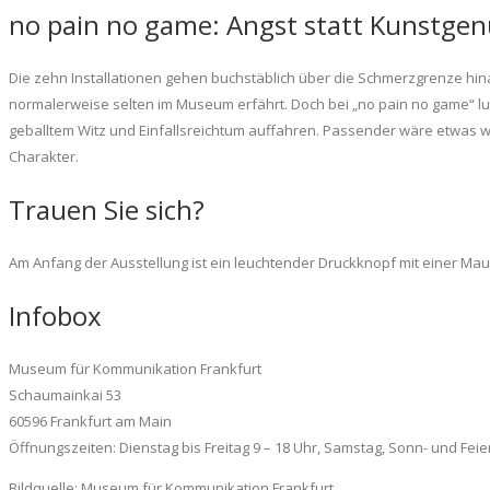
no pain no game: Angst statt Kunstgen
Die zehn Installationen gehen buchstäblich über die Schmerzgrenze hinau
normalerweise selten im Museum erfährt. Doch bei „no pain no game“ lun
geballtem Witz und Einfallsreichtum auffahren. Passender wäre etwas wie 
Charakter.
Trauen Sie sich?
Am Anfang der Ausstellung ist ein leuchtender Druckknopf mit einer Maus
Infobox
Museum für Kommunikation Frankfurt
Schaumainkai 53
60596 Frankfurt am Main
Öffnungszeiten: Dienstag bis Freitag 9 – 18 Uhr, Samstag, Sonn- und Feie
Bildquelle: Museum für Kommunikation Frankfurt