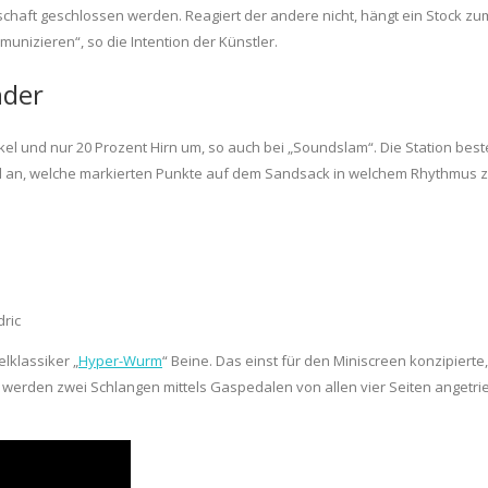
aft geschlossen werden. Reagiert der andere nicht, hängt ein Stock zum 
izieren“, so die Intention der Künstler.
nder
skel und nur 20 Prozent Hirn um, so auch bei „Soundslam“. Die Station be
 an, welche markierten Punkte auf dem Sandsack in welchem Rhythmus zu 
dric
lklassiker „
Hyper-Wurm
“ Beine. Das einst für den Miniscreen konzipie
 werden zwei Schlangen mittels Gaspedalen von allen vier Seiten angetr