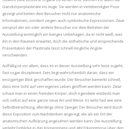
Ganzkörperplastinate ins Auge. Sie werden in verlebendigter Pose
gezeigt und bieten dem Besucher nicht nur anatomische
Informationen, sondern zeigen auch symbolische Expressionen. Zwar
verspürt der ein oder andere Besucher vor dem Betreten der
Ausstellung womöglich ein banges Unbehagen, da er nicht weiß, was
ihn in den Räumen erwartet, doch die ästhetische und ansprechende
Präsentation der Plastinate lässt schnell mögliche Ängste
verschwinden.
Auffällig ist vor allem, dass es in dieser Ausstellung sehr leise zugeht,
fast sogar diszipliniert. Dies liegt wahrscheinlich daran, dass ein
einzigartiger Blick geschaffen wurde. Der Besucher bemerkt schnell,
dass eine Sicht auf sein eigenes Leben geöffnet werden kann. Zwar
schaut man in einen fremden Körper, doch irgendwie entdeckt man
sich selbst auf eine ganze neue Art und Weise. Es wirkt fast wie eine
Selbstbetrachtung, allerdings ohne Spiegel. Der Besucher wird durch
diese Exposition zum Nachdenken angeregt, die als ein Ort der
anatomischen Aufklärung angesehen werden kann. Die Ausstellung
verleiht Einblicke in das Körperinnere und gibt Erkenntnisse über den