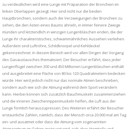
zu verdeutlichen wird eine Lunge mit Präparation der Bronchien im
linken Oberlappen gezeigt. Hier sind nicht nur die beiden
Hauptbronchien, sondern auch die Verzweigungen der Bronchien zu
sehen, die den Ästen eines Baums ähneln, in immer feinere Zweige
münden und letztendlich in winzigen Lungenbläschen enden, die der
Lunge ihr charakteristisches, schwammähnliches Aussehen verleihen.
Außerdem sind Luftröhre, Schildknorpel und Kehldeckel
gekennzeichnet. In diesem Bereich wird vor allen Dingen der Vorgang
des Gasaustausches thematisiert. Der Besucher erfährt, dass jeder
Lungenflügel zwischen 300 und 450 Millionen Lungenbläschen enthält
und ausgebreitet eine Fläche von 80 bis 120 Quadratmetern bedecken
würde. Hier wird jedoch nicht nur das normale Atmen beschrieben,
sondern auch wie sich die Atmung während dem Sport verändern
kann. Hierbei können sich zusätzlich Bauchmuskeln zusammenziehen
und die inneren Zwischenrippenmuskeln helfen, die Luft aus der
Lunge förmlich herauszupressen. Des Weiteren erfährt der Besucher
erstaunliche Zahlen, nämlich, dass der Mensch circa 20.000 mal am Tag
ein- und ausatmet oder dass die Atmung vom sogenannten
Atemzentrum im Gehirn gesteuert wird, sich aber Atemtiefe und -