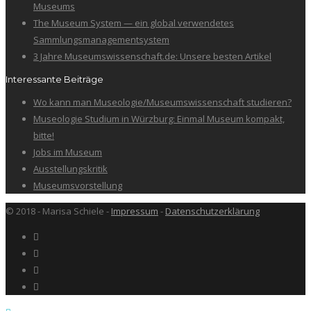
Museums
The Museum System — ein global verwendetes
Sammlungsmanagementsystem
3 Jahre Museumswissenschaft.de: Unsere besten Artikel
Interessante Beiträge
Wo kann man Museologie/Museumswissenschaft studieren?
Museologie Studium in Würzburg: Einmal Museum kompakt,
bitte!
Jobs im Museum
Ausstellungskritik
Museumsvorstellung
© 2018 - Marisa Schiele -
Impressum
-
Datenschutzerklärung