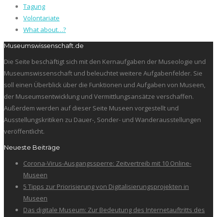
Tagung
Volontariate
What about…?
Museumswissenschaft.de
Die Seite beschäftigt sich mit den Kernaufgaben der Museologie und
Museumswissenschaft und beleuchtet weitere Aufgabenfelder. Sie
soll einen Überblick über die Funktionen und Aufgaben von Museen,
der Museumsentwicklung und Vermittlungsansätze verschaffen.
Außerdem werden auf dieser Seite Museen vorgestellt und
Ausstellungskritiken zu Dauer-, Sonder- und Wanderausstellungen
veröffentlicht.
Neueste Beiträge
Corona-Virus-Ausgangssperre: Zeitvertreib mit 10 Online-
Museen
5 Tipps zur Priorisierung von Digitalisierungsprojekten in
Museen
Das digitale Museum: Zur Bedeutung des Internetauftritts des