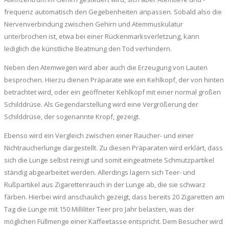
frequenz automatisch den Gegebenheiten anpassen. Sobald also die
Nervenverbindung zwischen Gehirn und Atemmuskulatur
unterbrochen ist, etwa bei einer Rückenmarksverletzung, kann
lediglich die künstliche Beatmung den Tod verhindern.
Neben den Atemwegen wird aber auch die Erzeugung von Lauten
besprochen. Hierzu dienen Präparate wie ein Kehlkopf, der von hinten
betrachtet wird, oder ein geöffneter Kehlkopf mit einer normal großen
Schilddrüse. Als Gegendarstellung wird eine Vergrößerung der
Schilddrüse, der sogenannte Kropf, gezeigt.
Ebenso wird ein Vergleich zwischen einer Raucher- und einer
Nichtraucherlunge dargestellt. Zu diesen Präparaten wird erklärt, dass
sich die Lunge selbst reinigt und somit eingeatmete Schmutzpartikel
ständig abgearbeitet werden. Allerdings lagern sich Teer- und
Rußpartikel aus Zigarettenrauch in der Lunge ab, die sie schwarz
färben. Hierbei wird anschaulich gezeigt, dass bereits 20 Zigaretten am
Tag die Lunge mit 150 Milliliter Teer pro Jahr belasten, was der
möglichen Füllmenge einer Kaffeetasse entspricht. Dem Besucher wird