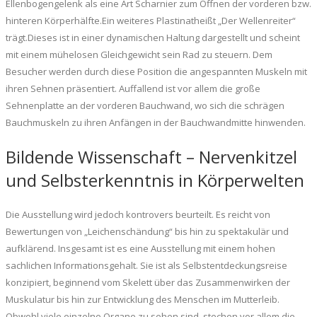
Ellenbogengelenk als eine Art Scharnier zum Öffnen der vorderen bzw.
hinteren Körperhälfte.Ein weiteres Plastinatheißt „Der Wellenreiter“
trägt.Dieses ist in einer dynamischen Haltung dargestellt und scheint
mit einem mühelosen Gleichgewicht sein Rad zu steuern. Dem
Besucher werden durch diese Position die angespannten Muskeln mit
ihren Sehnen präsentiert. Auffallend ist vor allem die große
Sehnenplatte an der vorderen Bauchwand, wo sich die schrägen
Bauchmuskeln zu ihren Anfängen in der Bauchwandmitte hinwenden.
Bildende Wissenschaft – Nervenkitzel
und Selbsterkenntnis in Körperwelten
Die Ausstellung wird jedoch kontrovers beurteilt. Es reicht von
Bewertungen von „Leichenschändung“ bis hin zu spektakulär und
aufklärend. Insgesamt ist es eine Ausstellung mit einem hohen
sachlichen Informationsgehalt. Sie ist als Selbstentdeckungsreise
konzipiert, beginnend vom Skelett über das Zusammenwirken der
Muskulatur bis hin zur Entwicklung des Menschen im Mutterleib.
Obwohl viele einzelne Organe zu sehen sind, stechen vor allem die