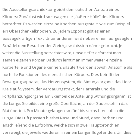
Die Ausstellungsarchitektur gleicht dem optischen Aufbau eines
Körpers: Zunächst wird sozusagen die „äußere Hülle“ des Körpers
betrachtet. Es werden einzelne Knochen ausgestellt, wie zum Beispiel
ein Oberschenkelknochen. Zu jedem Exponat gibt es einen
aussagekräftigen Text. Unter anderem wird neben einem aufgesägten
Schädel dem Besucher der Gleichgewichtssinn näher gebracht. Je
weiter die Ausstellung betrachtet wird, umso tiefer erforscht man
seinen eigenen Körper. Dadurch lernt man immer weiter einzelne
Körperteile und Organe kennen. Erläutert werden sowohl Anatomie als
auch die Funktionen des menschlichen Körpers. Dies betrifft den
Bewegungsapparat, das Nervensystem, die Atmungsorgane, das Herz-
Kreislauf-System, der Verdauungstrakt, der Harntrakt und die
Fortpflanzungsorgane. Ein Exempel der Abteilung „Atmungsorgane“ ist
die Lunge. Sie bildet eine große Oberfläche, an der Sauerstoff in das
Blut übertritt. Pro Minute gelangen so fünf bis sechs Liter Luft in die
Lunge. Die Luft passiert hierbei Nase und Mund, dann Rachen und
anschließend die Luftröhre, welche sich in zwei Hauptbronchien
verzweigt, die jeweils wiederum in einem Lungenflügel enden. Um dies