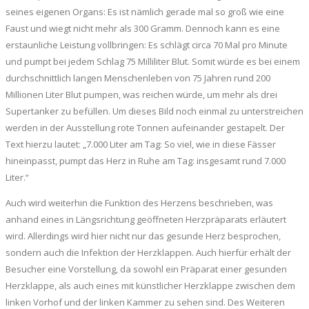
seines eigenen Organs: Es ist nämlich gerade mal so groß wie eine
Faust und wiegt nicht mehr als 300 Gramm. Dennoch kann es eine
erstaunliche Leistung vollbringen: Es schlägt circa 70 Mal pro Minute
und pumpt bei jedem Schlag 75 Milliliter Blut. Somit würde es bei einem
durchschnittlich langen Menschenleben von 75 Jahren rund 200
Millionen Liter Blut pumpen, was reichen würde, um mehr als drei
Supertanker zu befüllen. Um dieses Bild noch einmal zu unterstreichen
werden in der Ausstellung rote Tonnen aufeinander gestapelt. Der
Text hierzu lautet: „7.000 Liter am Tag: So viel, wie in diese Fässer
hineinpasst, pumpt das Herz in Ruhe am Tag: insgesamt rund 7.000
Liter.“
Auch wird weiterhin die Funktion des Herzens beschrieben, was
anhand eines in Längsrichtung geöffneten Herzpräparats erläutert
wird. Allerdings wird hier nicht nur das gesunde Herz besprochen,
sondern auch die Infektion der Herzklappen. Auch hierfür erhält der
Besucher eine Vorstellung, da sowohl ein Präparat einer gesunden
Herzklappe, als auch eines mit künstlicher Herzklappe zwischen dem
linken Vorhof und der linken Kammer zu sehen sind. Des Weiteren