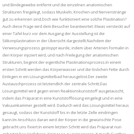
und Bindegewebe entfernt und die einzelnen anatomischen
Strukturen freigelegt, sodass Muskeln, Knochen und Nervenstränge
gut zu erkennen sind.Doch wie funktioniert eine solche Plastination?
Auch diese Frage wird dem Besucher beantwortet: Etwas versteckt auf
einer Tafel kurz vor dem Ausgang der Ausstellung ist die
Silikonplastination in der Übersicht dargestellt.Nachdem der
Verwesungsprozess gestoppt wurde, indem über Arterien Formalin in
den Körper injiziert wird, und nach Freilegung der anatomischen
Strukturen, beginnt der eigentliche Plastinationsprozess.In einem
ersten Schritt werden das Körperwasser und die löslichen Fette durch
Einlegen in ein Lösungsmittelbad herausgelöst.Der zweite
Austauschprozess ist letztendlich der zentrale Schritt.Das
Lösungsmittel wird gegen einen Reaktionskunststoff ausgetauscht,
indem das Präparat in eine Kunststofflösung eingelegt und in eine
Vakuumkammer gestellt wird. Dadurch wird das Lösungsmittel heraus
gesaugt, sodass der Kunststoff bis in die letzte Zelle eindringen
kann.Im Anschluss daran wird der Körper in die gewünschte Pose
gebracht uns fixiert.In einem letzten Schritt wird das Präparat nun
gehärtet.Das Verfahren, Körper so zu präparieren, hat sich Gunther