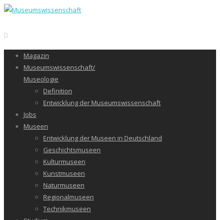
Magazin
Museumswissenschaft/
Museologie
Definition
Entwicklung der Museumswissenschaft
Jobs
Museen
Entwicklung der Museen in Deutschland
Geschichtsmuseen
Kulturmuseen
Kunstmuseen
Naturmuseen
Regionalmuseen
Technikmuseen