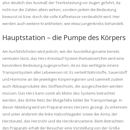
also deutlich das Ausmaß der Teerbelastung vor Augen geführt, da
nicht nur die Zahlen allein wirken, sondern jedem die Bedeutung
bewusst ist bzw. durch die volle Kaffeetasse verdeutlicht wird. Hier
werden auch weitere Krankheiten, wie etwa Lungenkrebs behandelt.
Hauptstation – die Pumpe des Körpers
Am Ausführlichsten wird jedoch, wie der Ausstellungsname bereits
vermuten lässt, das Herz-Kreislauf-System thematisiert.Ihm wird eine
besondere Bedeutung zugesprochen, da es das wichtigste innere
Transportsystem aller Lebewesen ist. Es verteilt Nährstoffe, Sauerstoff
und Hormone an die jeweiligen Körperregionen und sammelt zudem
auch Abbauprodukte des Stoffwechsels, die ausgeschieden werden
müssen. Das Herz kann somit als Motor des Systems betrachtet
werden, das dichte Netz der Blutgefäße bildet die Transportwege. In
dieser Abteilung wird ein Präparat eines Herzens gezeigt. Zu erkennen
sind unter anderem die linke Halsschlagader sowie die Aorta, der
Herzbeutel, das Herzrohr und die Herzkranzarterie. Beim Betrachten
des Präparats erhält der Besucher eine Vorstellung von der Größe