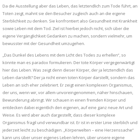
Da die Ausstellung aber das Leben, das letztendlich zum Tode führt, an
Toten zeigt, mahnt sie den Besucher zugleich auch an die eigene
Sterblichkeit zu denken. Sie konfrontiert also Gesundheit mit Krankheit
sowie Leben mit dem Tod. Ziel ist hierbei jedoch nicht, sich über die
eigene Vergänglichkeit Gedanken zu machen, sondern vielmehr, um
bewusster mit der Gesundheit umzugehen.
„Das Dunkel des Lebens mit dem Licht des Todes zu erhellen“, so
könnte man es paradox formulieren. Der tote Körper vergegenwärtigt
hier das Leben. Was zeigt denn dieser Körper, der ja letztendlich das
Leben darstellt? Der ja nicht einen toten Körper darstellt, sondern das
Leben an sich eher zelebriert. Er zeigt einen komplexen Organismus,
der uns, wenn wir, vor allem unvoreingenommen, näher hinschauen,
Bewunderung abringt. Wir schauen in einen fremden Körper und
entdecken dabei eigentlich den eigenen, auf eine ganz neue Art und
Weise. Es wird aber auch dargestellt, dass dieser komplexe
Organismus fragil und verwundbar ist. Er ist in erster Linie sterblich und
jederzeit leicht zu beschädigen. „Körperwelten – eine Herzenssache“
kann uns über unser eigenes Leben lehren, über unsere eigene