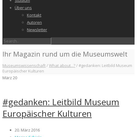
Studium
Über uns
Kontakt
Autoren
Newsletter
Ihr Magazin rund um die Museumswelt
Museumswissenschaft
/
What about...?
/
#gedanken: Leitbild Museum
Europäischer Kulturen
März
20
#gedanken: Leitbild Museum
Europäischer Kulturen
20. März 2016