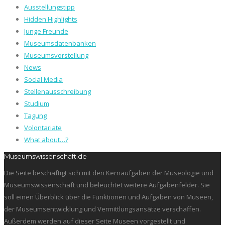
Ausstellungstipp
Hidden Highlights
Junge Freunde
Museumsdatenbanken
Museumsvorstellung
News
Social Media
Stellenausschreibung
Studium
Tagung
Volontariate
What about…?
Museumswissenschaft.de
Die Seite beschäftigt sich mit den Kernaufgaben der Museologie und
Museumswissenschaft und beleuchtet weitere Aufgabenfelder. Sie
soll einen Überblick über die Funktionen und Aufgaben von Museen,
der Museumsentwicklung und Vermittlungsansätze verschaffen.
Außerdem werden auf dieser Seite Museen vorgestellt und