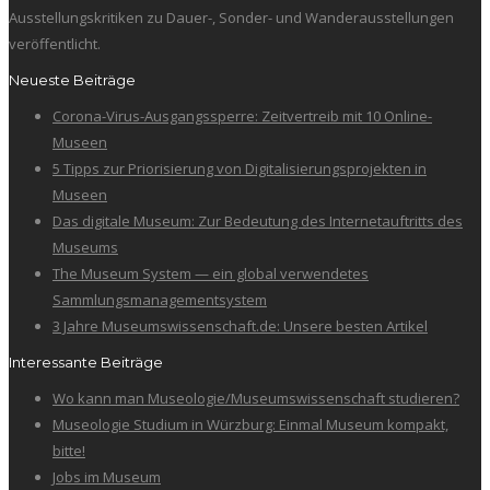
Ausstellungskritiken zu Dauer-, Sonder- und Wanderausstellungen
veröffentlicht.
Neueste Beiträge
Corona-Virus-Ausgangssperre: Zeitvertreib mit 10 Online-
Museen
5 Tipps zur Priorisierung von Digitalisierungsprojekten in
Museen
Das digitale Museum: Zur Bedeutung des Internetauftritts des
Museums
The Museum System — ein global verwendetes
Sammlungsmanagementsystem
3 Jahre Museumswissenschaft.de: Unsere besten Artikel
Interessante Beiträge
Wo kann man Museologie/Museumswissenschaft studieren?
Museologie Studium in Würzburg: Einmal Museum kompakt,
bitte!
Jobs im Museum