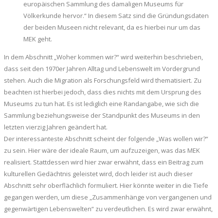
europäischen Sammlung des damaligen Museums für
Völkerkunde hervor.“ In diesem Satz sind die Gründungsdaten
der beiden Museen nicht relevant, da es hierbei nur um das
MEK geht.
In dem Abschnitt „Woher kommen wir?“ wird weiterhin beschrieben,
dass seit den 1970er Jahren Alltag und Lebenswelt im Vordergrund
stehen. Auch die Migration als Forschungsfeld wird thematisiert. Zu
beachten ist hierbei jedoch, dass dies nichts mit dem Ursprung des
Museums zu tun hat. Es ist lediglich eine Randangabe, wie sich die
Sammlung beziehungsweise der Standpunkt des Museums in den
letzten vierzig Jahren geändert hat.
Der interessanteste Abschnitt scheint der folgende „Was wollen wir?“
zu sein. Hier wäre der ideale Raum, um aufzuzeigen, was das MEK
realisiert. Stattdessen wird hier zwar erwähnt, dass ein Beitrag zum
kulturellen Gedächtnis geleistet wird, doch leider ist auch dieser
Abschnitt sehr oberflächlich formuliert. Hier könnte weiter in die Tiefe
gegangen werden, um diese „Zusammenhänge von vergangenen und
gegenwärtigen Lebenswelten“ zu verdeutlichen. Es wird zwar erwähnt,