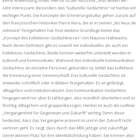
keine Anwendung findet. Hierfür ist der Abschnitt „Was wollen wir?“
sehr interessant. Besonders das “kulturelle Gedächtnis“ ist hierbei ein
wichtiger Punkt. Die Konzepte der Erinnerungskultur gehen zurück auf
den französischen Historiker Pierre Nora, die er in seinen „les lieux de
mémoire“ festgehalten hat. Eine weitere Grundlage bietet das
„Konzept des kollektiven Gedächtnisses“ von Maurice Halbwachs.
Nach deren Definition gibt es sowohl ein individuelles als auch ein
kollektives Gedächtnis. Beide können weiterhin unterteilt werden in
kulturell und kommunikativ. Während das individuelle kommunikative
Gedächtnis an einzelne Personen gebunden ist, bildet das kollektive
die Erinnerung einer Gemeinschaft. Das kulturelle Gedächtnis ist
entweder schriftlich oder in Bildern festgehalten. Es ist gefestigt,
alltagsfern und institutionalisiert. Das kommunikative Gedächtnis
hingegen wird nur über Erzählungen, also mündlich überliefert und ist
flüchtig, alltagsfern und gruppenbezogen. Hierbei ist auch die Leitlinie
„Vergangenheit für Gegenwart und Zukunft“ wichtig. Denn diese
bedeutet, dass das Vergangene präsent ist und in der Zukunft nicht
verloren geht. Es zeigt, dass durch das MEK jetzige und zukünftige
Generationen Platz für ihre Identitätsfindung haben. Sie können also