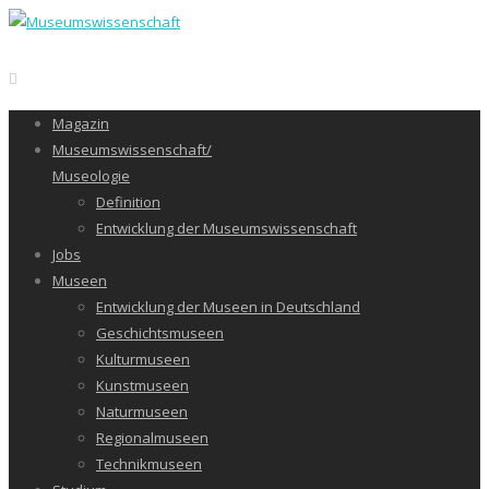
Magazin
Museumswissenschaft/
Museologie
Definition
Entwicklung der Museumswissenschaft
Jobs
Museen
Entwicklung der Museen in Deutschland
Geschichtsmuseen
Kulturmuseen
Kunstmuseen
Naturmuseen
Regionalmuseen
Technikmuseen