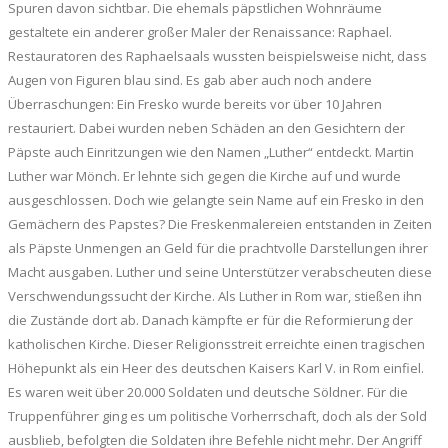
Spuren davon sichtbar. Die ehemals päpstlichen Wohnräume
gestaltete ein anderer großer Maler der Renaissance: Raphael.
Restauratoren des Raphaelsaals wussten beispielsweise nicht, dass
Augen von Figuren blau sind. Es gab aber auch noch andere
Überraschungen: Ein Fresko wurde bereits vor über 10 Jahren
restauriert. Dabei wurden neben Schäden an den Gesichtern der
Päpste auch Einritzungen wie den Namen „Luther“ entdeckt. Martin
Luther war Mönch. Er lehnte sich gegen die Kirche auf und wurde
ausgeschlossen. Doch wie gelangte sein Name auf ein Fresko in den
Gemächern des Papstes? Die Freskenmalereien entstanden in Zeiten
als Päpste Unmengen an Geld für die prachtvolle Darstellungen ihrer
Macht ausgaben. Luther und seine Unterstützer verabscheuten diese
Verschwendungssucht der Kirche. Als Luther in Rom war, stießen ihn
die Zustände dort ab. Danach kämpfte er für die Reformierung der
katholischen Kirche. Dieser Religionsstreit erreichte einen tragischen
Höhepunkt als ein Heer des deutschen Kaisers Karl V. in Rom einfiel.
Es waren weit über 20.000 Soldaten und deutsche Söldner. Für die
Truppenführer ging es um politische Vorherrschaft, doch als der Sold
ausblieb, befolgten die Soldaten ihre Befehle nicht mehr. Der Angriff