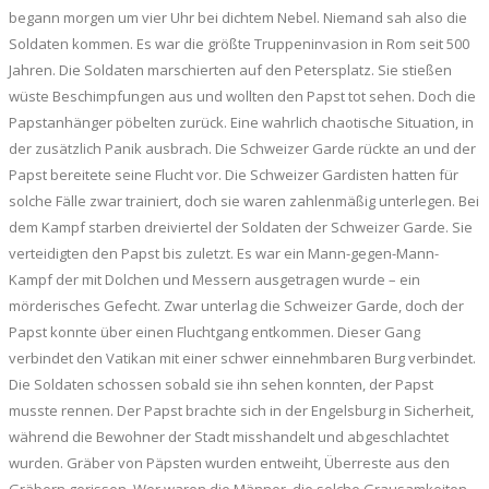
begann morgen um vier Uhr bei dichtem Nebel. Niemand sah also die
Soldaten kommen. Es war die größte Truppeninvasion in Rom seit 500
Jahren. Die Soldaten marschierten auf den Petersplatz. Sie stießen
wüste Beschimpfungen aus und wollten den Papst tot sehen. Doch die
Papstanhänger pöbelten zurück. Eine wahrlich chaotische Situation, in
der zusätzlich Panik ausbrach. Die Schweizer Garde rückte an und der
Papst bereitete seine Flucht vor. Die Schweizer Gardisten hatten für
solche Fälle zwar trainiert, doch sie waren zahlenmäßig unterlegen. Bei
dem Kampf starben dreiviertel der Soldaten der Schweizer Garde. Sie
verteidigten den Papst bis zuletzt. Es war ein Mann-gegen-Mann-
Kampf der mit Dolchen und Messern ausgetragen wurde – ein
mörderisches Gefecht. Zwar unterlag die Schweizer Garde, doch der
Papst konnte über einen Fluchtgang entkommen. Dieser Gang
verbindet den Vatikan mit einer schwer einnehmbaren Burg verbindet.
Die Soldaten schossen sobald sie ihn sehen konnten, der Papst
musste rennen. Der Papst brachte sich in der Engelsburg in Sicherheit,
während die Bewohner der Stadt misshandelt und abgeschlachtet
wurden. Gräber von Päpsten wurden entweiht, Überreste aus den
Gräbern gerissen. Wer waren die Männer, die solche Grausamkeiten