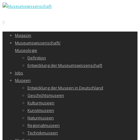
Magazin
Museumswissenschaft/
Museologie
Definition
Entwicklung der Museumswissenschaft
Jobs
Museen
Entwicklung der Museen in Deutschland
Geschichtsmuseen
Kulturmuseen
Kunstmuseen
Naturmuseen
Regionalmuseen
Technikmuseen