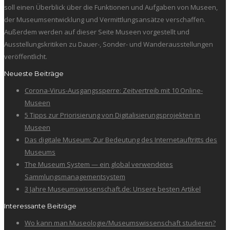
soll einen Überblick über die Funktionen und Aufgaben von Museen,
der Museumsentwicklung und Vermittlungsansätze verschaffen.
Außerdem werden auf dieser Seite Museen vorgestellt und
Ausstellungskritiken zu Dauer-, Sonder- und Wanderausstellungen
veröffentlicht.
Neueste Beiträge
Corona-Virus-Ausgangssperre: Zeitvertreib mit 10 Online-
Museen
5 Tipps zur Priorisierung von Digitalisierungsprojekten in
Museen
Das digitale Museum: Zur Bedeutung des Internetauftritts des
Museums
The Museum System — ein global verwendetes
Sammlungsmanagementsystem
3 Jahre Museumswissenschaft.de: Unsere besten Artikel
Interessante Beiträge
Wo kann man Museologie/Museumswissenschaft studieren?