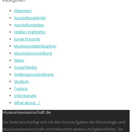
Kategorien
Allgemein
Ausstellungskritik
Ausstellungstipp
Hidden Highlights
Junge Freunde
Museumsdatenbanken
Museumsvorstellung
News
Social Media
Stellenausschreibung
Studium
Tagung
Volontariate
What about…?
Museumswissenschaft.de
Die Seite beschäftigt sich mit den Kernaufgaben der Museologie und
Museumswissenschaft und beleuchtet weitere Aufgabenfelder. Sie