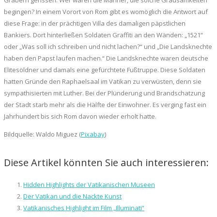
begingen? In einem Vorort von Rom gibt es womöglich die Antwort auf
diese Frage: in der prächtigen Villa des damaligen päpstlichen
Bankiers. Dort hinterließen Soldaten Graffiti an den Wänden: „1521“
oder „Was soll ich schreiben und nicht lachen?“ und „Die Landsknechte
haben den Papst laufen machen.“ Die Landsknechte waren deutsche
Elitesöldner und damals eine gefürchtete Fußtruppe. Diese Soldaten
hatten Gründe den Raphaelsaal im Vatikan zu verwüsten, denn sie
sympathisierten mit Luther. Bei der Plünderung und Brandschatzung
der Stadt starb mehr als die Hälfte der Einwohner. Es verging fast ein
Jahrhundert bis sich Rom davon wieder erholt hatte.
Bildquelle: Waldo Miguez (
Pixabay
)
Diese Artikel könnten Sie auch interessieren:
Hidden Highlights der Vatikanischen Museen
Der Vatikan und die Nackte Kunst
Vatikanisches Highlight im Film „Illuminati“