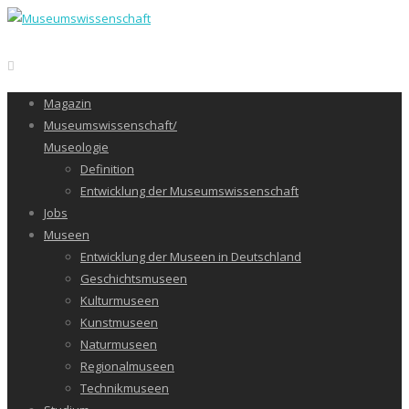
Magazin
Museumswissenschaft/
Museologie
Definition
Entwicklung der Museumswissenschaft
Jobs
Museen
Entwicklung der Museen in Deutschland
Geschichtsmuseen
Kulturmuseen
Kunstmuseen
Naturmuseen
Regionalmuseen
Technikmuseen