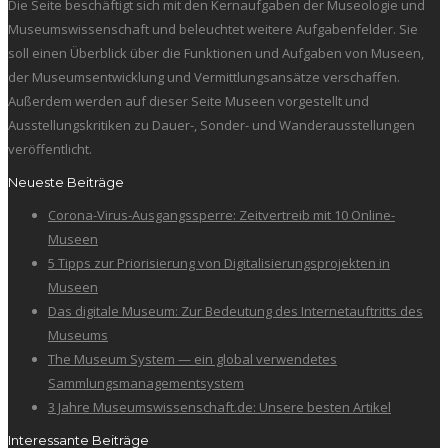
Die Seite beschäftigt sich mit den Kernaufgaben der Museologie und
Museumswissenschaft und beleuchtet weitere Aufgabenfelder. Sie
soll einen Überblick über die Funktionen und Aufgaben von Museen,
der Museumsentwicklung und Vermittlungsansätze verschaffen.
Außerdem werden auf dieser Seite Museen vorgestellt und
Ausstellungskritiken zu Dauer-, Sonder- und Wanderausstellungen
veröffentlicht.
Neueste Beiträge
Corona-Virus-Ausgangssperre: Zeitvertreib mit 10 Online-
Museen
5 Tipps zur Priorisierung von Digitalisierungsprojekten in
Museen
Das digitale Museum: Zur Bedeutung des Internetauftritts des
Museums
The Museum System — ein global verwendetes
Sammlungsmanagementsystem
3 Jahre Museumswissenschaft.de: Unsere besten Artikel
Interessante Beiträge