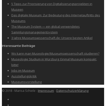
5 Tipps zur Priorisierung von Digitalisierungsprojekten in
Museen
Das digitale Museum: Zur Bedeutung des Internetauftritts des
Museums
The Museum System — ein global verwendetes
Sammlungsmanagementsystem
3 Jahre Museumswissenschaft.de: Unsere besten Artikel
Interessante Beiträge
Wo kann man Museologie/Museumswissenschaft studieren?
Museologie Studium in Würzburg: Einmal Museum kompakt,
bitte!
Jobs im Museum
Ausstellungskritik
Museumsvorstellung
© 2018 - Marisa Schiele -
Impressum
-
Datenschutzerklärung