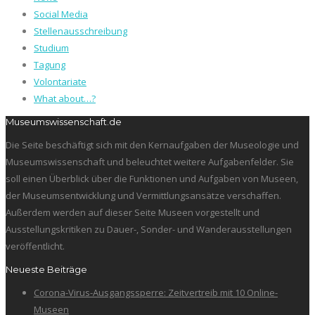
Social Media
Stellenausschreibung
Studium
Tagung
Volontariate
What about…?
Museumswissenschaft.de
Die Seite beschäftigt sich mit den Kernaufgaben der Museologie und
Museumswissenschaft und beleuchtet weitere Aufgabenfelder. Sie
soll einen Überblick über die Funktionen und Aufgaben von Museen,
der Museumsentwicklung und Vermittlungsansätze verschaffen.
Außerdem werden auf dieser Seite Museen vorgestellt und
Ausstellungskritiken zu Dauer-, Sonder- und Wanderausstellungen
veröffentlicht.
Neueste Beiträge
Corona-Virus-Ausgangssperre: Zeitvertreib mit 10 Online-
Museen