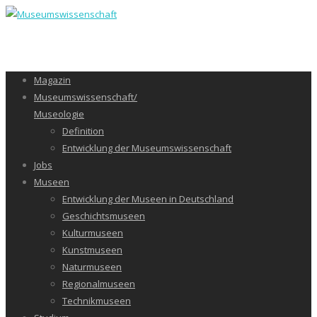
Magazin
Museumswissenschaft/
Museologie
Definition
Entwicklung der Museumswissenschaft
Jobs
Museen
Entwicklung der Museen in Deutschland
Geschichtsmuseen
Kulturmuseen
Kunstmuseen
Naturmuseen
Regionalmuseen
Technikmuseen