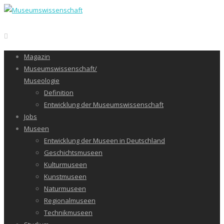
Magazin
Museumswissenschaft/
Museologie
Definition
Entwicklung der Museumswissenschaft
Jobs
Museen
Entwicklung der Museen in Deutschland
Geschichtsmuseen
Kulturmuseen
Kunstmuseen
Naturmuseen
Regionalmuseen
Technikmuseen