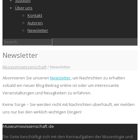
Studium
Über uns
Kontakt
Autoren
Newsletter
Newsletter
Museumswissenschaft
/
Newsletter
Abonnieren Sie unseren
Newsletter
, um Nachrichten zu erhalten
sobald ein neuer Blog-Beitrag online ist oder um interessante
Veranstaltungen und Neuigkeiten zu erfahren.
Keine Sorge – Sie werden nicht mit Nachrichten überhäuft, wir melden
uns nur bei den wirklich wichtigen Dingen!
Museumswissenschaft.de
Die Seite beschäftigt sich mit den Kernaufgaben der Museologie und