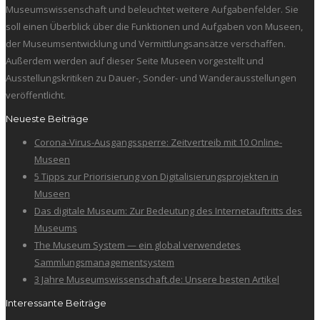
Museumswissenschaft und beleuchtet weitere Aufgabenfelder. Sie
soll einen Überblick über die Funktionen und Aufgaben von Museen,
der Museumsentwicklung und Vermittlungsansätze verschaffen.
Außerdem werden auf dieser Seite Museen vorgestellt und
Ausstellungskritiken zu Dauer-, Sonder- und Wanderausstellungen
veröffentlicht.
Neueste Beiträge
Corona-Virus-Ausgangssperre: Zeitvertreib mit 10 Online-
Museen
5 Tipps zur Priorisierung von Digitalisierungsprojekten in
Museen
Das digitale Museum: Zur Bedeutung des Internetauftritts des
Museums
The Museum System — ein global verwendetes
Sammlungsmanagementsystem
3 Jahre Museumswissenschaft.de: Unsere besten Artikel
Interessante Beiträge