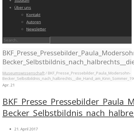
Studium
Über uns
Kontakt
Autoren
Newsletter
BKF_Presse_Pressebilder_Paula_Modersoh
Becker_Selbstbildnis_nach_halbrechts_
Museumswissenschaft
/
BKF_Presse_Pressebilder_Paula_Modersohn-
Becker_Selbstbildnis_nach_halbrechts__die_Hand_am_Kinn_Sommer_19
Apr.
21
BKF_Presse_Pressebilder_Paula_
Becker_Selbstbildnis_nach_halb
21. April 2017