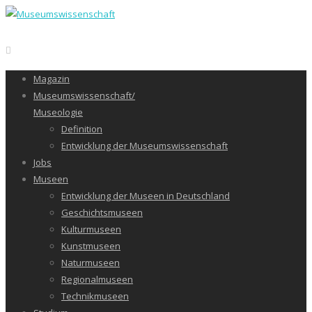
Magazin
Museumswissenschaft/
Museologie
Definition
Entwicklung der Museumswissenschaft
Jobs
Museen
Entwicklung der Museen in Deutschland
Geschichtsmuseen
Kulturmuseen
Kunstmuseen
Naturmuseen
Regionalmuseen
Technikmuseen