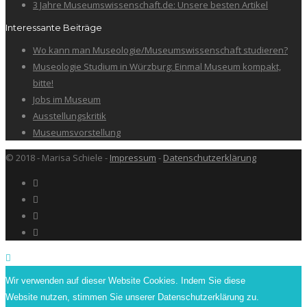
3 Jahre Museumswissenschaft.de: Unsere besten Artikel
Interessante Beiträge
Wo kann man Museologie/Museumswissenschaft studieren?
Museologie Studium in Würzburg: Einmal Museum kompakt,
bitte!
Jobs im Museum
Ausstellungskritik
Museumsvorstellung
© 2018 - Marisa Schiele -
Impressum
-
Datenschutzerklärung
Wir verwenden auf dieser Website Cookies. Indem Sie diese
Website nutzen, stimmen Sie unserer Datenschutzerklärung zu.