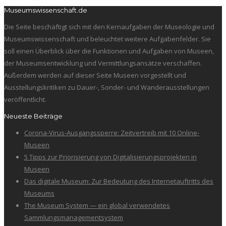
Museumswissenschaft.de
Die Seite beschäftigt sich mit den Kernaufgaben der Museologie und
Museumswissenschaft und beleuchtet weitere Aufgabenfelder. Sie
soll einen Überblick über die Funktionen und Aufgaben von Museen,
der Museumsentwicklung und Vermittlungsansätze verschaffen.
Außerdem werden auf dieser Seite Museen vorgestellt und
Ausstellungskritiken zu Dauer-, Sonder- und Wanderausstellungen
veröffentlicht.
Neueste Beiträge
Corona-Virus-Ausgangssperre: Zeitvertreib mit 10 Online-
Museen
5 Tipps zur Priorisierung von Digitalisierungsprojekten in
Museen
Das digitale Museum: Zur Bedeutung des Internetauftritts des
Museums
The Museum System — ein global verwendetes
Sammlungsmanagementsystem