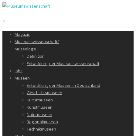
Magazin
Museumswissenschaft/
Museologie
Definition
Entwicklung der Museumswissenschaft
Jobs
Museen
Entwicklung der Museen in Deutschland
Geschichtsmuseen
Kulturmuseen
Kunstmuseen
Naturmuseen
Regionalmuseen
Technikmuseen