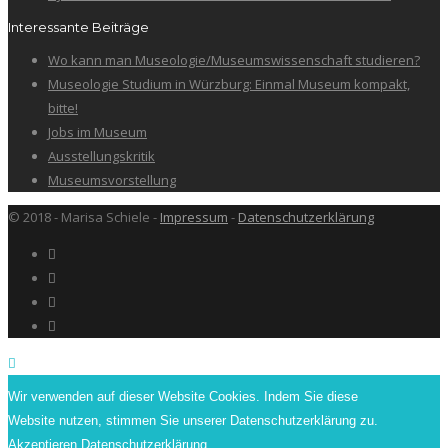
Interessante Beiträge
Wo kann man Museologie/Museumswissenschaft studieren?
Museologie Studium in Würzburg: Einmal Museum kompakt,
bitte!
Jobs im Museum
Ausstellungskritik
Museumsvorstellung
© 2018 - Marisa Schiele -
Impressum
-
Datenschutzerklärung
Wir verwenden auf dieser Website Cookies. Indem Sie diese
Website nutzen, stimmen Sie unserer Datenschutzerklärung zu.
Akzeptieren
Datenschutzerklärung