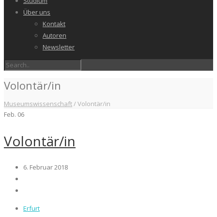
Studium
Über uns
Kontakt
Autoren
Newsletter
Volontär/in
Museumswissenschaft
/
Volontär/in
Feb.
06
Volontär/in
6. Februar 2018
Erfurt