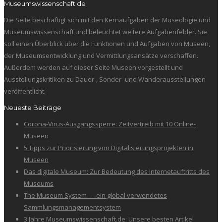
Museumswissenschaft.de
Die Seite beschäftigt sich mit den Kernaufgaben der Museologie und
Museumswissenschaft und beleuchtet weitere Aufgabenfelder. Sie
soll einen Überblick über die Funktionen und Aufgaben von Museen,
der Museumsentwicklung und Vermittlungsansätze verschaffen.
Außerdem werden auf dieser Seite Museen vorgestellt und
Ausstellungskritiken zu Dauer-, Sonder- und Wanderausstellungen
veröffentlicht.
Neueste Beiträge
Corona-Virus-Ausgangssperre: Zeitvertreib mit 10 Online-
Museen
5 Tipps zur Priorisierung von Digitalisierungsprojekten in
Museen
Das digitale Museum: Zur Bedeutung des Internetauftritts des
Museums
The Museum System — ein global verwendetes
Sammlungsmanagementsystem
3 Jahre Museumswissenschaft.de: Unsere besten Artikel